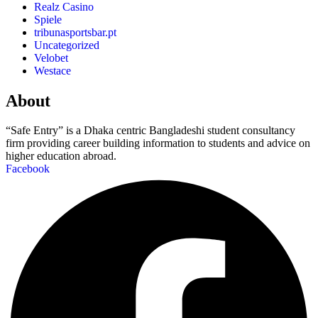
Realz Casino
Spiele
tribunasportsbar.pt
Uncategorized
Velobet
Westace
About
“Safe Entry” is a Dhaka centric Bangladeshi student consultancy
firm providing career building information to students and advice on
higher education abroad.
Facebook