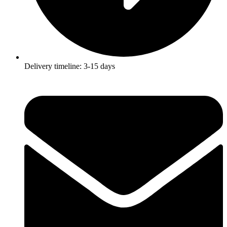
Delivery timeline: 3-15 days