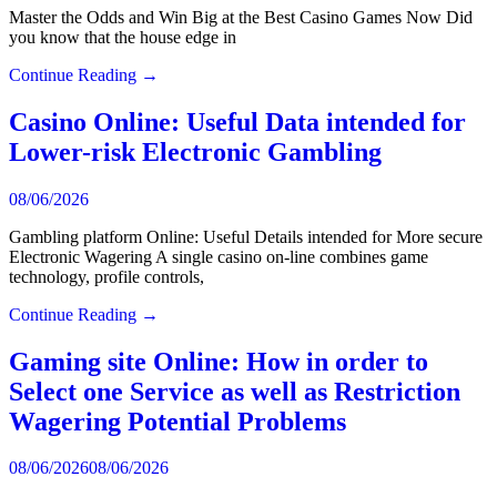
Master the Odds and Win Big at the Best Casino Games Now Did
you know that the house edge in
Continue Reading →
Casino Online: Useful Data intended for
Lower-risk Electronic Gambling
08/06/2026
Gambling platform Online: Useful Details intended for More secure
Electronic Wagering A single casino on-line combines game
technology, profile controls,
Continue Reading →
Gaming site Online: How in order to
Select one Service as well as Restriction
Wagering Potential Problems
08/06/2026
08/06/2026