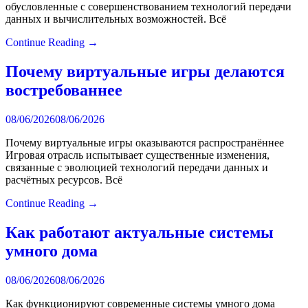
обусловленные с совершенствованием технологий передачи
данных и вычислительных возможностей. Всё
Continue Reading →
Почему виртуальные игры делаются
востребованнее
08/06/2026
08/06/2026
Почему виртуальные игры оказываются распространённее
Игровая отрасль испытывает существенные изменения,
связанные с эволюцией технологий передачи данных и
расчётных ресурсов. Всё
Continue Reading →
Как работают актуальные системы
умного дома
08/06/2026
08/06/2026
Как функционируют современные системы умного дома