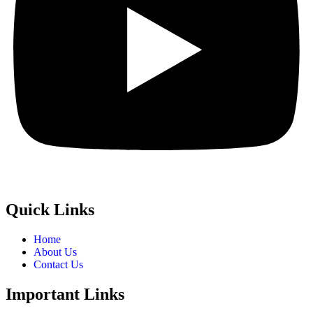
Quick Links
Home
About Us
Contact Us
Important Links