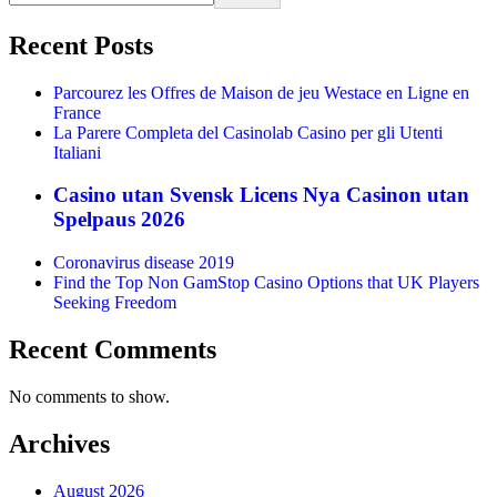
Recent Posts
Parcourez les Offres de Maison de jeu Westace en Ligne en
France
La Parere Completa del Casinolab Casino per gli Utenti
Italiani
Casino utan Svensk Licens Nya Casinon utan
Spelpaus 2026
Coronavirus disease 2019
Find the Top Non GamStop Casino Options that UK Players
Seeking Freedom
Recent Comments
No comments to show.
Archives
August 2026