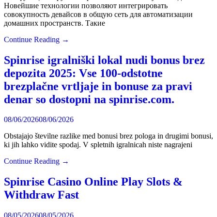
Новейшие технологии позволяют интегрировать
совокупность девайсов в общую сеть для автоматизации
домашних пространств. Такие
Continue Reading →
Spinrise igralniški lokal nudi bonus brez
depozita 2025: Vse 100-odstotne
brezplačne vrtljaje in bonuse za pravi
denar so dostopni na spinrise.com.
08/06/2026
08/06/2026
Obstajajo številne razlike med bonusi brez pologa in drugimi bonusi,
ki jih lahko vidite spodaj. V spletnih igralnicah niste nagrajeni
Continue Reading →
Spinrise Casino Online Play Slots &
Withdraw Fast
08/05/2026
08/05/2026